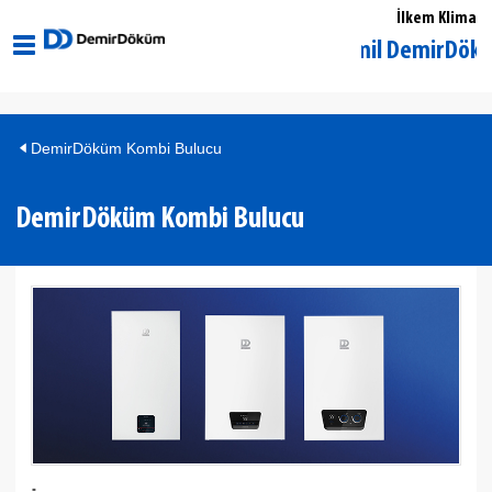
İlkem Klima
Gaziantep Şehitkamil DemirDöküm Yetk
DemirDöküm Kombi Bulucu
DemirDöküm Kombi Bulucu