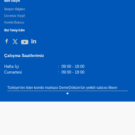
Bize Ulaşın
İletişim Bilgileri
Ücretsiz Keşif
Kombi Bulucu
Bizi Takip Edin
Çalışma Saatlerimiz
Hafta İçi
:
09:00 - 18:00
Cumartesi
:
09:00 - 18:00
Türkiye'nin lider kombi markası DemirDöküm'ün yetkili satıcısı İlkem
Klima, Gaziantep ili Şehitkamil ilçesi dahil tüm yurtta yaygın servis ağı ve
60 yılı aşkın süredir hizmet veren yapısı ile ihtiyacınıza uygun kombiyi
bulmanıza yardımcı olacak.İlkem Klima, DemirDöküm Yetkili satıcısı
olarak Gaziantep ilinin Şehitkamil ilçesinde müşterilerimize ısıtma, sıcak
su ve soğutma ihtiyaçlarına yönelik çözümler sunmaktadır. Isıtma, sıcak su
ve soğutma ihtiyaçlarınız için ekonomik, verimli ve uzun yıllar güvenle
kullanabileceğiniz kombi, klima, şofben, termosifon, merkezi sistem
kazan, merkezi sistem kombi kaskad çözümler için bize iletişim