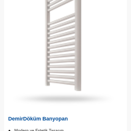
DemirDöküm Banyopan
Modern ve Estetik Tasarım