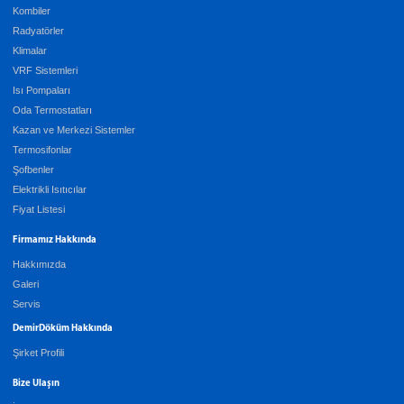
Kombiler
Radyatörler
Klimalar
VRF Sistemleri
Isı Pompaları
Oda Termostatları
Kazan ve Merkezi Sistemler
Termosifonlar
Şofbenler
Elektrikli Isıtıcılar
Fiyat Listesi
Firmamız Hakkında
Hakkımızda
Galeri
Servis
DemirDöküm Hakkında
Şirket Profili
Bize Ulaşın