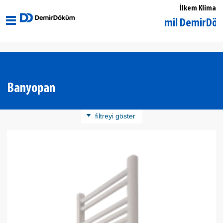
İlkem Klima
Gaziantep Şehitkamil DemirDöküm Yet
Banyopan
filtreyi göster
Ürün Kategorisi
Panel Radyatör
Döküm Radyatör
Banyopan