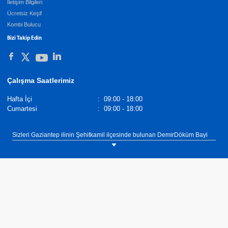
İletişim Bilgileri
Ücretsiz Keşif
Kombi Bulucu
Bizi Takip Edin
Çalışma Saatlerimiz
Hafta İçi
:
09:00 - 18:00
Cumartesi
:
09:00 - 18:00
Sizleri Gaziantep ilinin Şehitkamil ilçesinde bulunan DemirDöküm Bayi
İlkem Klima showroomumuza bekliyoruz. Tel: 0(549) 527 27 37
DemirDöküm Banyopan Radyatörler,
Demirdöküm Yetkili Satıcı
. Tel :